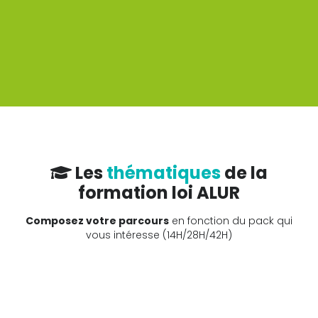
Découvrir si je suis éligible
Voir tous les financements
Les
thématiques
de la
formation loi ALUR
Composez votre parcours
en fonction du pack qui
vous intéresse (14H/28H/42H)
ALUR 7h