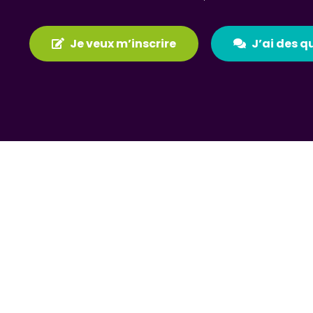
Je veux m’inscrire
J’ai des q
DESCRIPTION RAPIDE
Devenez mandataire d’assur
en assurance
avec la formatio
niveau 2