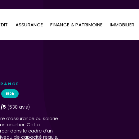
DIT
ASSURANCE
FINANCE & PATRIMOINE
IMMOBILIER
URANCE
150h
9/5
(530 avis)
re d’assurance ou salarié
un courtier. Cette
rcer dans le cadre d’un
iveau de capacité requis.