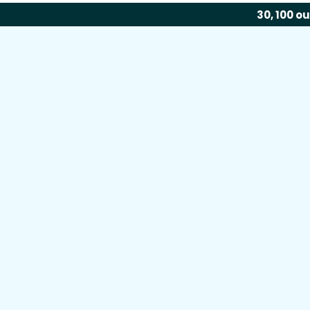
30, 100 o
Un pa
Chez duoforma, nous avons à
et à votre budget.
Nous offro
également de bénéficier en op
Votre formation
IAS niveau 2