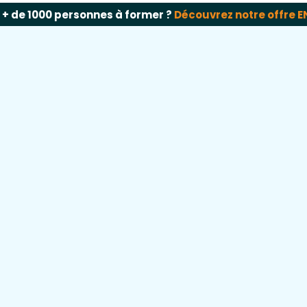
u + de 1000 personnes à former ?
Découvrez notre offre 
rcours
à la carte
& à tarifs
abord
 coeur de vous proposer des formations adaptées à votr
ns ainsi la possibilité de suivre votre formation IAS Niveau 2 
tion d’un accompagnement spécifique à la création d’entre
+
EN OPTION
Lancez votre activité avec le
Pack Booster
🚀